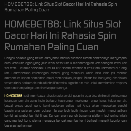
HOMEBET88: Link Situs Slot Gacor Hari Ini Rahasia Spin
Rumahan Paling Cuan
HOMEBET88: Link Situs Slot
Gacor Hari Ini Rahasia Spin
Rumahan Paling Cuan
Banyak pemain yang belum menyadari bahwa suasana rumah sebenarnya menyimpan
aura keberuntungan yang jauh lebih besar untuk mendatangkan kemenangan lewat link
slot resmi. Bermain bersama HOMEBET88 sambil rebahan di kasur atau bersantai di ruang
tamu memberikan ketenangan mental yang membuat Anda bisa lebih jeli melihat
momentum kapan permainan mulai memberikan jackpot. Ritme taruhan yang dimainkan
secara rileks dari rumah terbukti efektif memicu algoritma mesin untuk memberikan respons
spin rumahan paling cuan di setiap putarannya.
HOMEBET88
hadir membawa rahasia putaran slot gacor ini agar bisa dinikmati oleh semua
kalangan pemain yang ingin berburu keuntungan maksimal tanpa harus keluar rumah.
Lewat akses cepat yang kami sediakan setiap hari Anda akan merasakan sendiri
bagaimana putaran demi putaran terasa jauh lebih ringan dan mudah menghasilkan
kombinasi simbol bernilai tinggi. Kenyamanan penuh bersama platform judi online inilah
yang menjadi kunci utama mengapa banyak member kami berhasil menarik keuntungan
besar setiap harinya.