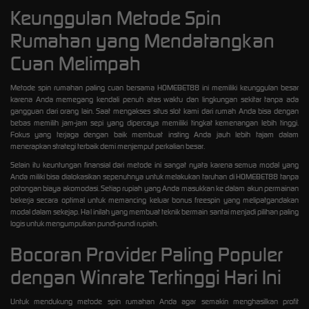
Keunggulan Metode Spin
Rumahan yang Mendatangkan
Cuan Melimpah
Metode spin rumahan paling cuan bersama HOMEBET88 ini memiliki keunggulan besar
karena Anda memegang kendali penuh atas waktu dan lingkungan sekitar tanpa ada
gangguan dari orang lain. Saat mengakses situs slot kami dari rumah Anda bisa dengan
bebas memilih jam-jam sepi yang dipercaya memiliki tingkat kemenangan lebih tinggi.
Fokus yang terjaga dengan baik membuat insting Anda jauh lebih tajam dalam
menerapkan strategi terbaik demi menjemput perkalian besar.
Selain itu keuntungan finansial dari metode ini sangat nyata karena semua modal yang
Anda miliki bisa dialokasikan sepenuhnya untuk melakukan taruhan di HOMEBET88 tanpa
potongan biaya akomodasi. Setiap rupiah yang Anda masukkan ke dalam akun permainan
bekerja secara optimal untuk memancing keluar bonus freespin yang melipatgandakan
modal dalam sekejap. Hal inilah yang membuat teknik bermain santai menjadi pilihan paling
logis untuk mengumpulkan pundi-pundi rupiah.
Bocoran Provider Paling Populer
dengan Winrate Tertinggi Hari Ini
Untuk mendukung metode spin rumahan Anda agar semakin menghasilkan profit