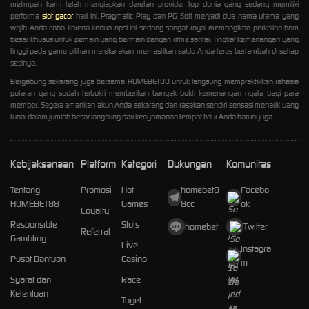
melimpah kami telah menyiapkan deretan provider top dunia yang sedang memiliki
performa
slot gacor
hari ini. Pragmatic Play dan PG Soft menjadi dua nama utama yang
wajib Anda coba karena kedua opsi ini sedang sangat royal membagikan perkalian bom
besar khusus untuk pemain yang bermain dengan ritme santai. Tingkat kemenangan yang
tinggi pada game pilihan mereka akan memastikan saldo Anda terus bertambah di setiap
sesinya.
Bergabung sekarang juga bersama HOMEBET88 untuk langsung mempraktikkan rahasia
putaran yang sudah terbukti memberikan banyak bukti kemenangan nyata bagi para
member. Segera amankan akun Anda sekarang dan rasakan sendiri sensasi menarik uang
tunai dalam jumlah besar langsung dari kenyamanan tempat tidur Anda hari ini juga.
Kebijaksanaan
Platform
Kategori
Dukungan
Komunitas
Tentang
Promosi
Hot
homebet8
Facebo
HOMEBET88
Games
8cc
ok
Loyalty
Responsible
Slots
homebet
Twitter
Referral
Gambling
Live
Instagra
Pusat Bantuan
Casino
m
Syarat dan
Race
Ketentuan
Togel