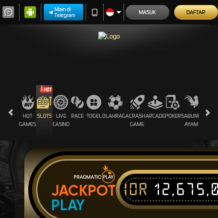
Main di
MASUK
DAFTAR
Telegram
HOT
SLOTS
LIVE
RACE
TOGEL
OLAHRAGA
CRASH
ARCADE
POKER
SABUNG
PROMO
GAMES
CASINO
GAME
AYAM
IDR
12,675,
JACKPOT
PLAY