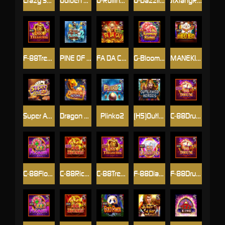
Crazy Sheep
Golden 777(H5)
G-RollingRiches
G-DazzlingDiamond
JiXiangRuYi(H5)
F-88Treasures(H5)
PINE OF PLINKO 2
FA DA CAI(H5)
G-BloomingRiches
MANEKI NEKO(H5)
Super Ace2+
Dragon Arena
Plinko2
(H5)Outlawed Heroes
C-88Drum(H5)
C-88Flower(H5)
C-88Riches(H5)
C-88Treasures(H5)
F-88Diamond(H5)
F-88Drum(H5)