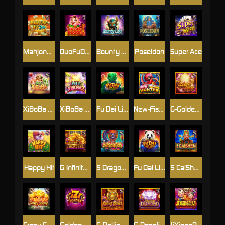
Mahjong Hit 2+
DuoFuDuoCai
Bounty Loki
Poseidon
Super Ace
XiBoBa Hit
XiBoBa Hit2
Fu Dai Lian Lian-Dragon
New-Fishing Hunter
G-GoldenDrum
Happy Hit
G-InfiniteTreasure
5 Dragons(H5)
Fu Dai Lian Lian-Panda
5 CaiShen(H5)