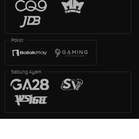
Poker
Sabung Ayam