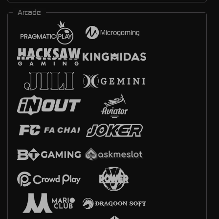
Arcade