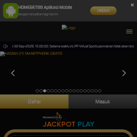
×
HOMEBET88 Aplikasi Mobile
UNDUH
Jangan tampilkan lagi hari ini
 sampai 30-Sep-2026 15.00.00. Selama waktu ini, PP Virtual Sports permainan tidak akan terse
Daftar
Masuk
JACKPOT
PLAY