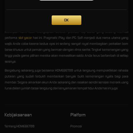
Bocoran Provider Paling Populer
dengan Winrate Tertinggi Hari Ini
OK
Untuk mendukung metode spin rumahan Anda agar semakin menghasilkan profit
melimpah kami telah menyiapkan deretan provider top dunia yang sedang memiliki
performa
slot gacor
hari ini. Pragmatic Play dan PG Soft menjadi dua nama utama yang
wajib Anda coba karena kedua opsi ini sedang sangat royal membagikan perkalian bom
besar khusus untuk pemain yang bermain dengan ritme santai. Tingkat kemenangan yang
tinggi pada game pilihan mereka akan memastikan saldo Anda terus bertambah di setiap
sesinya.
Bergabung sekarang juga bersama HOMEBET88 untuk langsung mempraktikkan rahasia
putaran yang sudah terbukti memberikan banyak bukti kemenangan nyata bagi para
member. Segera amankan akun Anda sekarang dan rasakan sendiri sensasi menarik uang
tunai dalam jumlah besar langsung dari kenyamanan tempat tidur Anda hari ini juga.
Kebijaksanaan
Platform
Tentang HOMEBET88
Promosi