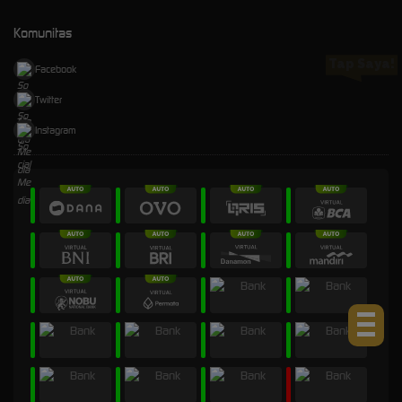
Komunitas
Tap Saya!
Facebook
Twitter
Instagram