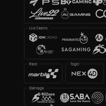
Live Casino
Race
Togel
Olahraga