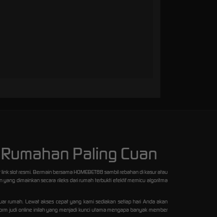
in Rumahan Paling Cuan
k slot resmi. Bermain bersama HOMEBET88 sambil rebahan di kasur atau
ng dimainkan secara rileks dari rumah terbukti efektif memicu algoritma
uar rumah. Lewat akses cepat yang kami sediakan setiap hari Anda akan
form judi online inilah yang menjadi kunci utama mengapa banyak member