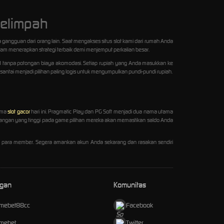
elimpah
angguan dari orang lain. Saat mengakses situs slot kami dari rumah Anda
lam menerapkan strategi terbaik demi menjemput perkalian besar.
88 tanpa potongan biaya akomodasi. Setiap rupiah yang Anda masukkan ke
ntai menjadi pilihan paling logis untuk mengumpulkan pundi-pundi rupiah.
orma
slot gacor
hari ini. Pragmatic Play dan PG Soft menjadi dua nama utama
nangan yang tinggi pada game pilihan mereka akan memastikan saldo Anda
 para member. Segera amankan akun Anda sekarang dan rasakan sendiri
gan
Komunitas
mebet88cc
Facebook
mebet
Twitter