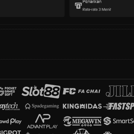
Penarikan
Rata-rata 3 Menit