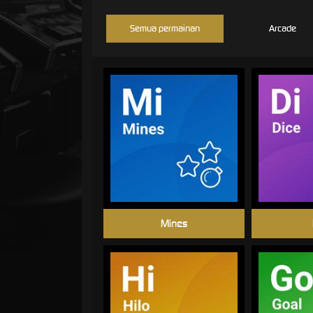
Semua permainan
Arcade
Mines