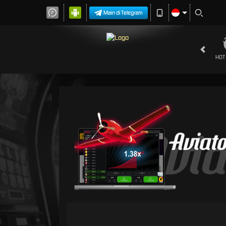
Main di Telegram
HOT