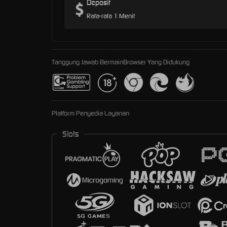
Deposit
Rata-rata 1 Menit
Tanggung Jawab Bermain
Browser Yang Didukung
Platform Penyedia Layanan
Slots