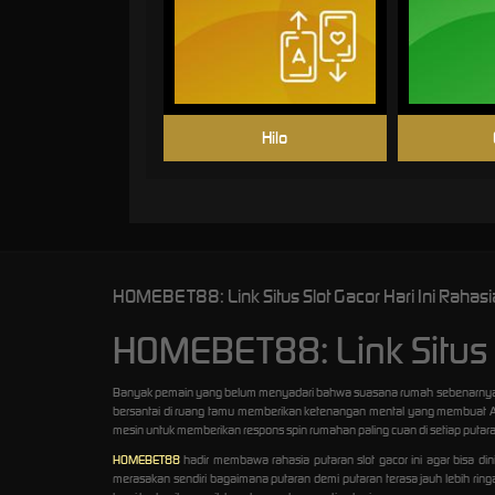
Hilo
HOMEBET88: Link Situs Slot Gacor Hari Ini Rahas
HOMEBET88: Link Situs 
Banyak pemain yang belum menyadari bahwa suasana rumah sebenarnya m
bersantai di ruang tamu memberikan ketenangan mental yang membuat Anda
mesin untuk memberikan respons spin rumahan paling cuan di setiap putar
HOMEBET88
hadir membawa rahasia putaran slot gacor ini agar bisa d
merasakan sendiri bagaimana putaran demi putaran terasa jauh lebih ri