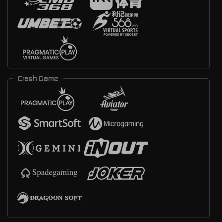
Crash Game