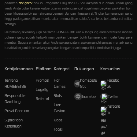
performa
slot gacor
hari ini. Pragmatic Play dan PG Soft menjadi dua nama utama yang
wajib Anda coba karena kedua opsi ini sedang sangat royal membagikan perkalian bom
besar khusus untuk pemain yang bermain dengan ritme santai. Tingkat kemenangan yang
tinggi pada game pilihan mereka akan memastikan saldo Anda terus bertambah di setiap
sesinya.
Bergabung sekarang juga bersama HOMEBET88 untuk langsung mempraktikkan rahasia
putaran yang sudah terbukti memberikan banyak bukti kemenangan nyata bagi para
member. Segera amankan akun Anda sekarang dan rasakan sendiri sensasi menarik uang
tunai dalam jumlah besar langsung dari kenyamanan tempat tidur Anda hari ini juga.
Kebijaksanaan
Platform
Kategori
Dukungan
Komunitas
Tentang
Promosi
Hot
homebet8
Facebo
HOMEBET88
Games
8cc
ok
Loyalty
Responsible
Slots
homebet
Twitter
Referral
Gambling
Live
Instagra
Pusat Bantuan
Casino
m
Syarat dan
Race
Ketentuan
Togel