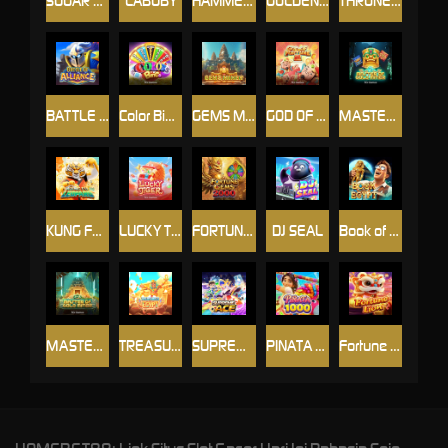
SUGAR HIGH5
LABUBY
HAMMER OF VULCAN
GOLDEN LEGEND
THRONE OF POSEIDON
BATTLE OF ALLIANCE
Color Bingo
GEMS MINER
GOD OF FORTUNE 2
MASTER OF GOLD MINER 2
KUNG FU LEOPARD
LUCKY TIGER
FORTUNE GEMS 2000
DJ SEAL
Book of Egypt
MASTER OF GOLD MINER
TREASURES OF EGYPT
SUPREME ACE
PINATA 1000
Fortune Lion