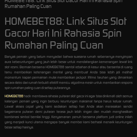
HOMEBET88: Link Situs Slot Gacor Hari Ini Rahasia Spin
Rumahan Paling Cuan
HOMEBET88: Link Situs Slot
Gacor Hari Ini Rahasia Spin
Rumahan Paling Cuan
Banyak pemain yang belum menyadari bahwa suasana rumah sebenarnya menyimpan
aura keberuntungan yang jauh lebih besar untuk mendatangkan kemenangan lewat link
slot resmi. Bermain bersama HOMEBET88 sambil rebahan di kasur atau bersantai di ruang
tamu memberikan ketenangan mental yang membuat Anda bisa lebih jeli melihat
momentum kapan permainan mulai memberikan jackpot. Ritme taruhan yang dimainkan
secara rileks dari rumah terbukti efektif memicu algoritma mesin untuk memberikan respons
spin rumahan paling cuan di setiap putarannya.
HOMEBET88
hadir membawa rahasia putaran slot gacor ini agar bisa dinikmati oleh semua
kalangan pemain yang ingin berburu keuntungan maksimal tanpa harus keluar rumah.
Lewat akses cepat yang kami sediakan setiap hari Anda akan merasakan sendiri
bagaimana putaran demi putaran terasa jauh lebih ringan dan mudah menghasilkan
kombinasi simbol bernilai tinggi. Kenyamanan penuh bersama platform judi online inilah
yang menjadi kunci utama mengapa banyak member kami berhasil menarik keuntungan
besar setiap harinya.