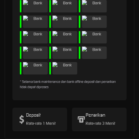
* Selama bank maintenance dan bank offline deposit dan penarikan
tidak dapat diproses
Deposit
Penarikan
Rata-rata 1 Menit
Rata-rata 3 Menit