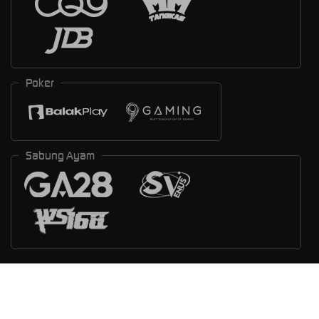
Poker
Sabung Ayam