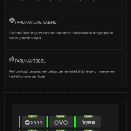
TARUHAN LIVE KASINO
Platform Pilihan bagi perusahaan-perusahaan terbaik di dunia, dengan pilihan
variasi game terbanyak
TARUHAN TOGEL
Platform togel yang menarik dari perusahan terbaik di dunia yang menawarkan
hadiah kemenangan besar